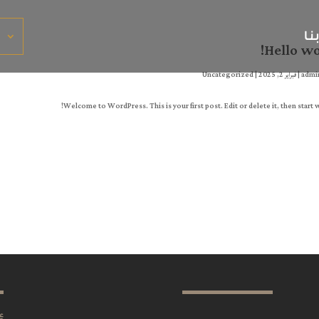
ا
نا
Hello wo
admi
|
فبراير 2, 2025
|
Uncategorized
Welcome to WordPress. This is your first post. Edit or delete it, then start w