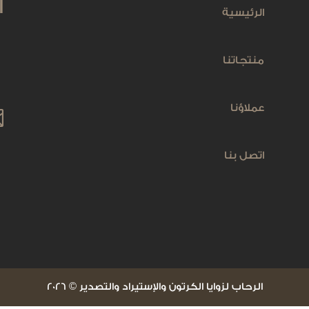
أ
الرئيسية

منتجاتنا
عملاؤنا

اتصل بنا

​الرحاب لزوايا الكرتون والإستيراد والتصدير © 2026